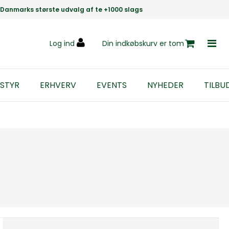
Danmarks største udvalg af te +1000 slags
Log ind
Din indkøbskurv er tom
STYR
ERHVERV
EVENTS
NYHEDER
TILBU