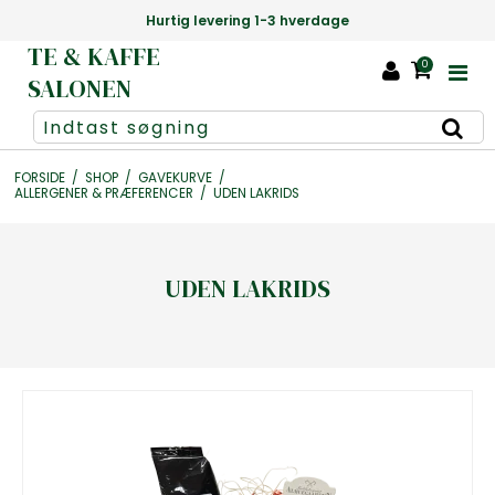
Danmarks største udvalg af te +1000 slags
TE & KAFFE
0
SALONEN
FORSIDE
/
SHOP
/
GAVEKURVE
/
ALLERGENER & PRÆFERENCER
/
UDEN LAKRIDS
UDEN LAKRIDS