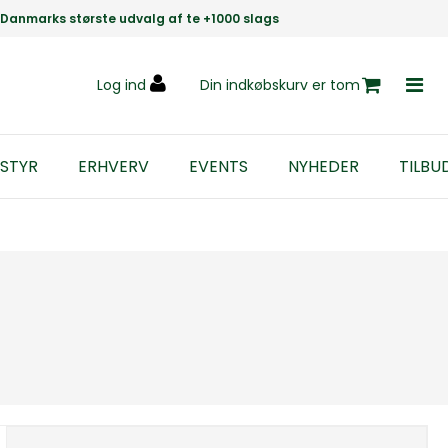
Danmarks største udvalg af te +1000 slags
Log ind
Din indkøbskurv er tom
STYR
ERHVERV
EVENTS
NYHEDER
TILBU