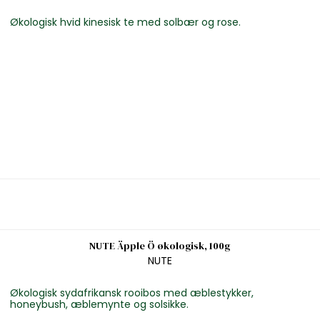
Økologisk hvid kinesisk te med solbær og rose.
NUTE Äpple Ö økologisk, 100g
NUTE
Økologisk sydafrikansk rooibos med æblestykker,
honeybush, æblemynte og solsikke.