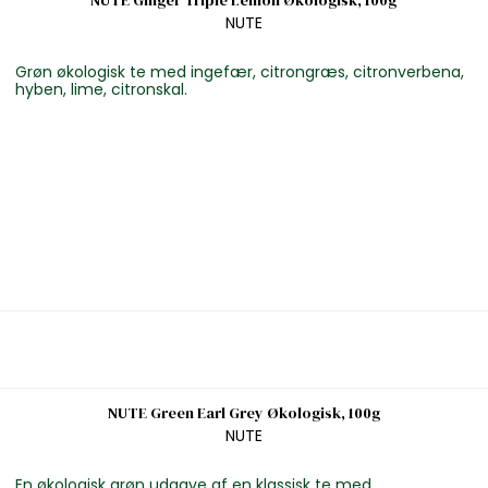
NUTE Ginger Triple Lemon Økologisk, 100g
NUTE
Grøn økologisk te med ingefær, citrongræs, citronverbena,
hyben, lime, citronskal.
NUTE Green Earl Grey Økologisk, 100g
NUTE
En økologisk grøn udgave af en klassisk te med