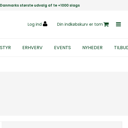
Danmarks største udvalg af te +1000 slags
Log ind
Din indkøbskurv er tom
STYR
ERHVERV
EVENTS
NYHEDER
TILBU