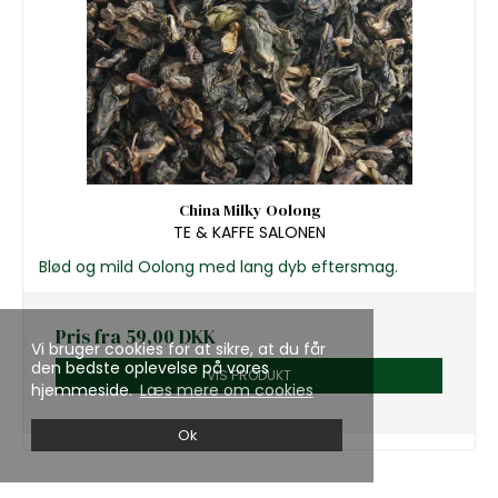
China Milky Oolong
TE & KAFFE SALONEN
Blød og mild Oolong med lang dyb eftersmag.
Pris fra
59,00 DKK
Vi bruger cookies for at sikre, at du får
den bedste oplevelse på vores
VIS PRODUKT
hjemmeside.
Læs mere om cookies
Ok