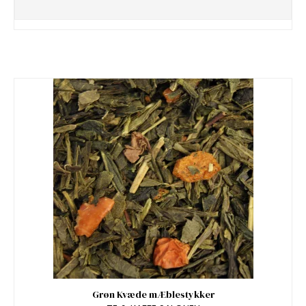
Grøn Kvæde mÆblestykker