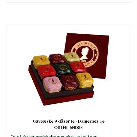
Gaveæske 9 dåser te - Damernes Te
ØSTERLANDSK
En af Østerlandsk thehus eksklusive teer.