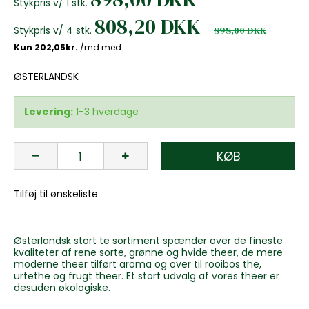
Stykpris v/ 1 stk.
808,20 DKK
Stykpris v/ 4 stk.
898,00 DKK
ØSTERLANDSK
Levering:
1-3 hverdage
KØB
Tilføj til ønskeliste
Østerlandsk stort te sortiment spænder over de fineste
kvaliteter af rene sorte, grønne og hvide theer, de mere
moderne theer tilført aroma og over til rooibos the,
urtethe og frugt theer. Et stort udvalg af vores theer er
desuden økologiske.