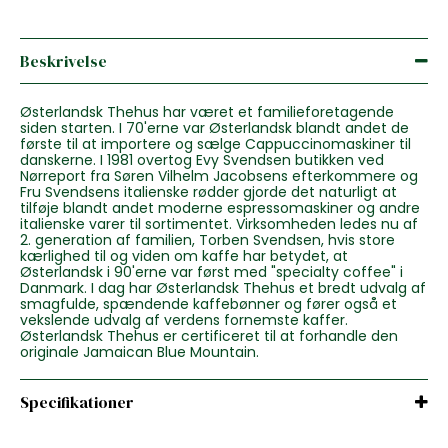
Beskrivelse
Østerlandsk Thehus har været et familieforetagende
siden starten. I 70'erne var Østerlandsk blandt andet de
første til at importere og sælge Cappuccinomaskiner til
danskerne. I 1981 overtog Evy Svendsen butikken ved
Nørreport fra Søren Vilhelm Jacobsens efterkommere og
Fru Svendsens italienske rødder gjorde det naturligt at
tilføje blandt andet moderne espressomaskiner og andre
italienske varer til sortimentet. Virksomheden ledes nu af
2. generation af familien, Torben Svendsen, hvis store
kærlighed til og viden om kaffe har betydet, at
Østerlandsk i 90'erne var først med "specialty coffee" i
Danmark. I dag har Østerlandsk Thehus et bredt udvalg af
smagfulde, spændende kaffebønner og fører også et
vekslende udvalg af verdens fornemste kaffer.
Østerlandsk Thehus er certificeret til at forhandle den
originale Jamaican Blue Mountain.
Specifikationer