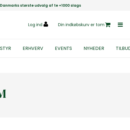
Danmarks største udvalg af te +1000 slags
Log ind
Din indkøbskurv er tom
STYR
ERHVERV
EVENTS
NYHEDER
TILBU
M