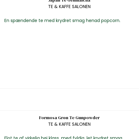
Japan Te Genmaicha
TE & KAFFE SALONEN
En spændende te med krydret smag henad popcorn.
Formosa Grøn Te Gunpowder
TE & KAFFE SALONEN
Flot te af virkelig høj klass, med fyldig, let krydret smag.