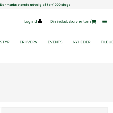
Danmarks største udvalg af te +1000 slags
Log ind
Din indkøbskurv er tom
STYR
ERHVERV
EVENTS
NYHEDER
TILBU