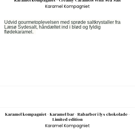
Karamel kompagniet - Creamy Caramels With Sea Salt
Karamel Kompagniet
Udvid gourmetoplevelsen med sprøde saltkrystaller fra
Læsø Sydesalt, håndæltet ind i blød og fyldig
flødekaramel.
Karamel kompagniet - Karamel bar - Rabarber i lys chokolade -
Limited edition
Karamel Kompagniet