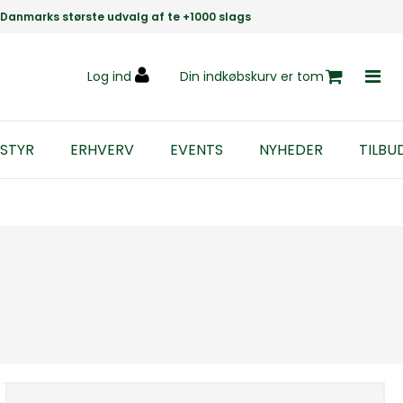
Danmarks største udvalg af te +1000 slags
Log ind
Din indkøbskurv er tom
STYR
ERHVERV
EVENTS
NYHEDER
TILBU