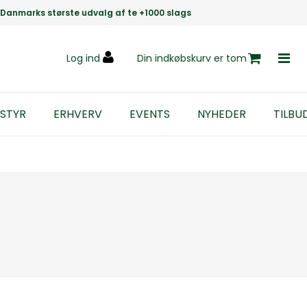
Danmarks største udvalg af te +1000 slags
Log ind
Din indkøbskurv er tom
STYR
ERHVERV
EVENTS
NYHEDER
TILBU