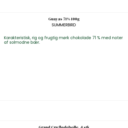
Guayas 71% 100g
SUMMERBIRD
Karakteristisk, rig og frugtig mørk chokolade 71 % med noter
af solmodne bær.
Grand Cru flødebolle, 4 stk