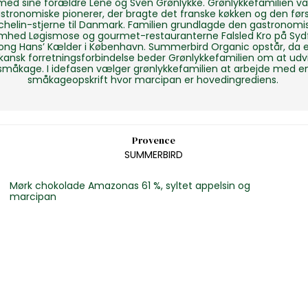
med sine forældre Lene og Sven Grønlykke. Grønlykkefamilien va
stronomiske pionerer, der bragte det franske køkken og den før
chelin-stjerne til Danmark. Familien grundlagde den gastronomi
omhed Løgismose og gourmet-restauranterne Falsled Kro på Syd
ong Hans’ Kælder i København. Summerbird Organic opstår, da 
kansk forretningsforbindelse beder Grønlykkefamilien om at udvi
småkage. I idefasen vælger grønlykkefamilien at arbejde med e
småkageopskrift hvor marcipan er hovedingrediens.
Provence
SUMMERBIRD
Mørk chokolade Amazonas 61 %, syltet appelsin og
marcipan