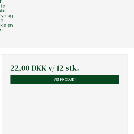
r
ste
ske
fyn og
en
kle en
n
22,00 DKK
v/ 12 stk.
VIS PRODUKT