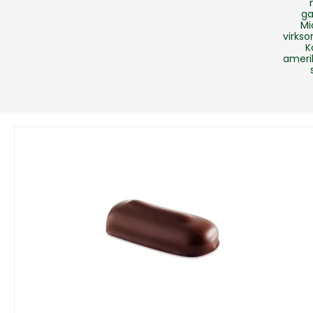
ga
Mi
virks
K
ameri