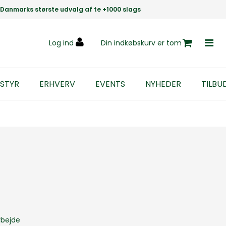
Danmarks største udvalg af te +1000 slags
Log ind
Din indkøbskurv er tom
STYR
ERHVERV
EVENTS
NYHEDER
TILBU
rbejde