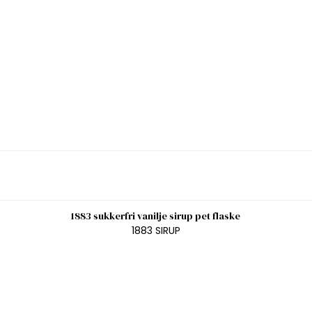
1883 sukkerfri vanilje sirup pet flaske
1883 SIRUP