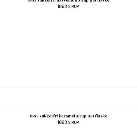
1883 sukkerfri hasselnød sirup pet flaske
1883 SIRUP
1883 sukkerfri karamel sirup pet flaske
1883 SIRUP