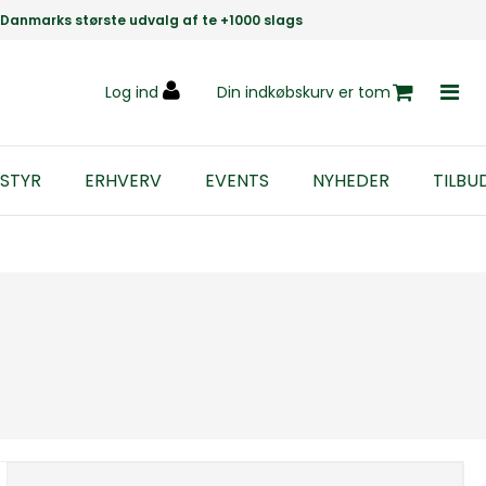
Danmarks største udvalg af te +1000 slags
Log ind
Din indkøbskurv er tom
STYR
ERHVERV
EVENTS
NYHEDER
TILBU