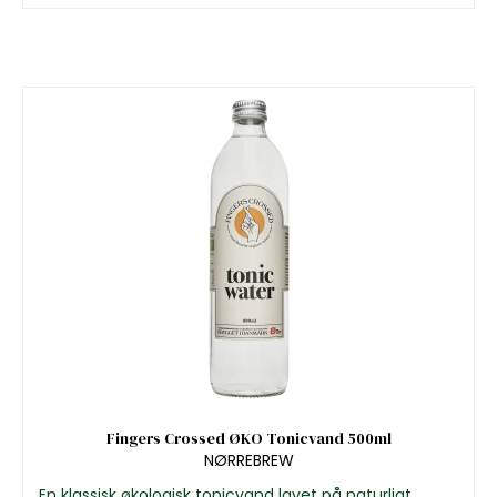
Fingers Crossed ØKO Tonicvand 500ml
NØRREBREW
En klassisk økologisk tonicvand lavet på naturligt