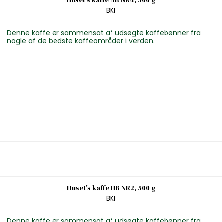
Huset's kaffe HB NR4, 500 g
BKI
Denne kaffe er sammensat af udsøgte kaffebønner fra
nogle af de bedste kaffeområder i verden.
Huset's kaffe HB NR2, 500 g
BKI
Denne kaffe er sammensat af udsøgte kaffebønner fra