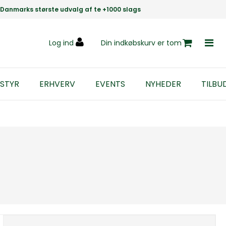
Danmarks største udvalg af te +1000 slags
Log ind
Din indkøbskurv er tom
STYR
ERHVERV
EVENTS
NYHEDER
TILBU