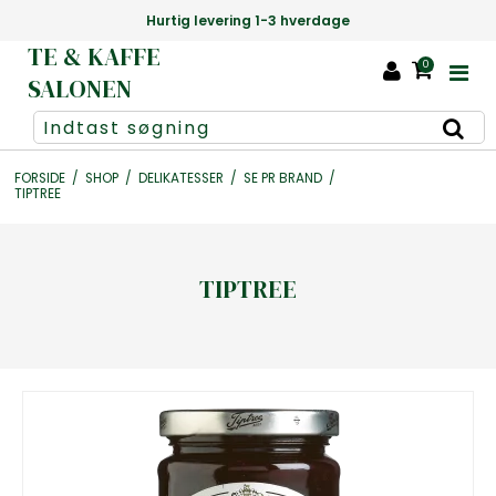
Danmarks største udvalg af te +1000 slags
TE & KAFFE
0
SALONEN
FORSIDE
/
SHOP
/
DELIKATESSER
/
SE PR BRAND
/
TIPTREE
TIPTREE