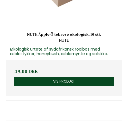
NUTE Äpple Ö tebreve økologisk, 10 stk
NUTE
Økologisk urtete af sydafrikansk rooibos med
æblestykker, honeybush, æblemynte og solsikke.
49,00 DKK
VIS PRODUKT