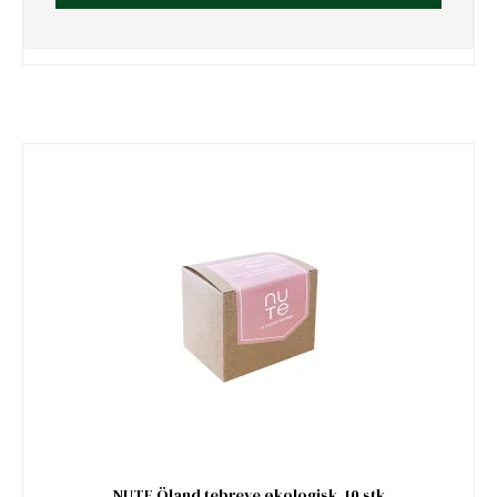
NUTE Öland tebreve økologisk, 10 stk