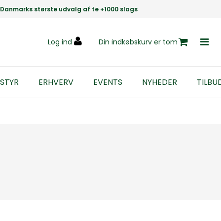
Danmarks største udvalg af te +1000 slags
Log ind
Din indkøbskurv er tom
STYR
ERHVERV
EVENTS
NYHEDER
TILBU