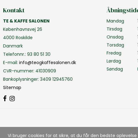
Kontakt
Åbningstid
TE & KAFFE SALONEN
Mandag
Tirsdag
Københavnsvej 26
Onsdag
4000 Roskilde
Torsdag
Danmark
Fredag
Telefonnr.
:
93 80 51 30
Lørdag
E-mail
:
info@teogkaffesalonen.dk
Søndag
CVR-nummer
:
41030909
Bankoplysninger
:
3409 12945760
Sitemap
Vi bruger cookies for at sikre, at du får den bedste oplevel