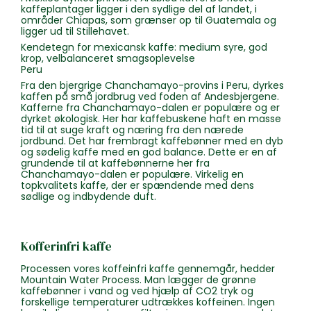
kaffeplantager ligger i den sydlige del af landet, i
områder Chiapas, som grænser op til Guatemala og
ligger ud til Stillehavet.
Kendetegn for mexicansk kaffe: medium syre, god
krop, velbalanceret smagsoplevelse
Peru
Fra den bjergrige Chanchamayo-provins i Peru, dyrkes
kaffen på små jordbrug ved foden af Andesbjergene.
Kafferne fra Chanchamayo-dalen er populære og er
dyrket økologisk. Her har kaffebuskene haft en masse
tid til at suge kraft og næring fra den nærede
jordbund. Det har frembragt kaffebønner med en dyb
og sødelig kaffe med en god balance. Dette er en af
grundende til at kaffebønnerne her fra
Chanchamayo-dalen er populære. Virkelig en
topkvalitets kaffe, der er spændende med dens
sødlige og indbydende duft.
Kofferinfri kaffe
Processen vores koffeinfri kaffe gennemgår, hedder
Mountain Water Process. Man lægger de grønne
kaffebønner i vand og ved hjælp af CO2 tryk og
forskellige temperaturer udtrækkes koffeinen. Ingen