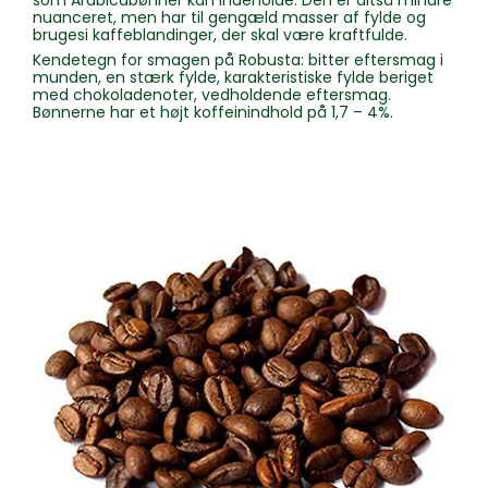
som Arabicabønner kan indeholde. Den er altså mindre
nuanceret, men har til gengæld masser af fylde og
brugesi kaffeblandinger, der skal være kraftfulde.
Kendetegn for smagen på Robusta: bitter eftersmag i
munden, en stærk fylde, karakteristiske fylde beriget
med chokoladenoter, vedholdende eftersmag.
Bønnerne har et højt koffeinindhold på 1,7 – 4%.