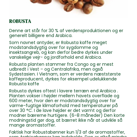
ROBUSTA
Denne art står for 30 % af verdensproduktionen og er
generelt billigere end Arabica.
Som navnet antyder, er Robusta kaffe meget
modstandsdygtig over for sygdomme og
insektsangreb, og kan derfor bedre dyrkes under
vanskelige vejr- og jordforhold end Arabica.
Robusta planten stammer fra Congo og er mest
udbredt i Vest – og Centralafrika, men også
Sydøstasien. I Vietnam, som er verdens næststørste
kaffeproducent, dyrkes for eksempel udelukkende
Robusta kaffe
Robusta dyrkes oftest i lavere terræn end Arabica .
Planten vokser i højder mellem havets overflade og
600 meter, hvor den er modstandsdygtig over for
varme-fugtige klimaforhold med temperaturer på
over 30 °C. I de lave højder er det varmt og derfor
modner bærerne hurtigere. (6-8 måneder) Den korte
modningstid gør dog, at bærret ikke når at udvikle så
mange aromastoffer.
Faktisk har Robustabønner kun 1/3 af de aromastoffer,