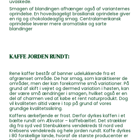
uvaskede.
Smagen af blandingen afhænger også af varianternes
oprindelse. En hovedsageligt brasiliansk oprindelse giver
en rig og chokoladeagtig smag. Centralamerikansk
oprindelse leverer mere aromatiske og sarte
blandinger
KAFFE JORDEN RUNDT:
Rene kaffer består af bønner udelukkende fra et
afgrænset område. De har smag, som karaktiserer de
områder, men der kan forekomme små variationer. På
grund af skift i vejret og dermed variation i høsten, kan
der være små ændringer i smagen, hvilket også er en
del af charmen ved at købe et rent naturprodukt. Dog
vil kvaliteten altid være i top på grund af vores
grundige kvalitetssikring.
Kaffens ærkefjende er frost. Derfor dyrkes kaffen i et
bælte rundt om Ækvator – kaffebæltet. Det strækker
dig fra syd ved Stenbukkens vendekreds til nord ved
Krebsens vendekreds og hele jorden rundt. Kaffe dyrkes
i 80 forskellige lande, hvoraf de største producenter er