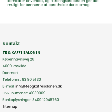
kemikalier anvendes, og filtreringsprocessen gør det
muligt for bønnerne at opretholde deres smag.
Kontakt
TE & KAFFE SALONEN
Københavnsvej 26
4000 Roskilde
Danmark
Telefonnr.
:
93 80 51 30
E-mail
:
info@teogkaffesalonen.dk
CVR-nummer
:
41030909
Bankoplysninger
:
3409 12945760
Sitemap