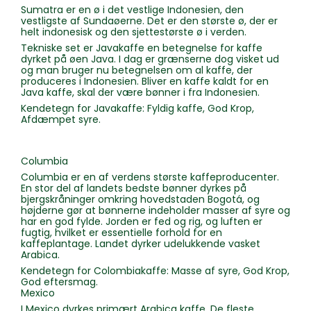
Sumatra er en ø i det vestlige Indonesien, den
vestligste af Sundaøerne. Det er den største ø, der er
helt indonesisk og den sjettestørste ø i verden.
Tekniske set er Javakaffe en betegnelse for kaffe
dyrket på øen Java. I dag er grænserne dog visket ud
og man bruger nu betegnelsen om al kaffe, der
produceres i Indonesien. Bliver en kaffe kaldt for en
Java kaffe, skal der være bønner i fra Indonesien.
Kendetegn for Javakaffe: Fyldig kaffe, God Krop,
Afdæmpet syre.
Columbia
Columbia er en af verdens største kaffeproducenter.
En stor del af landets bedste bønner dyrkes på
bjergskråninger omkring hovedstaden Bogotá, og
højderne gør at bønnerne indeholder masser af syre og
har en god fylde. Jorden er fed og rig, og luften er
fugtig, hvilket er essentielle forhold for en
kaffeplantage. Landet dyrker udelukkende vasket
Arabica.
Kendetegn for Colombiakaffe: Masse af syre, God Krop,
God eftersmag.
Mexico
I Mexico dyrkes primært Arabica kaffe. De fleste