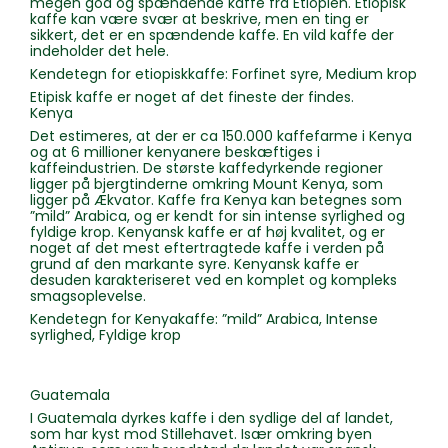
megen god og spændende kaffe fra Etiopien. Etiopisk
kaffe kan være svær at beskrive, men en ting er
sikkert, det er en spændende kaffe. En vild kaffe der
indeholder det hele.
Kendetegn for etiopiskkaffe: Forfinet syre, Medium krop
Etipisk kaffe er noget af det fineste der findes.
Kenya
Det estimeres, at der er ca 150.000 kaffefarme i Kenya
og at 6 millioner kenyanere beskæftiges i
kaffeindustrien. De største kaffedyrkende regioner
ligger på bjergtinderne omkring Mount Kenya, som
ligger på Ækvator. Kaffe fra Kenya kan betegnes som
”mild” Arabica, og er kendt for sin intense syrlighed og
fyldige krop. Kenyansk kaffe er af høj kvalitet, og er
noget af det mest eftertragtede kaffe i verden på
grund af den markante syre. Kenyansk kaffe er
desuden karakteriseret ved en komplet og kompleks
smagsoplevelse.
Kendetegn for Kenyakaffe: ”mild” Arabica, Intense
syrlighed, Fyldige krop
Guatemala
I Guatemala dyrkes kaffe i den sydlige del af landet,
som har kyst mod Stillehavet. Især omkring byen