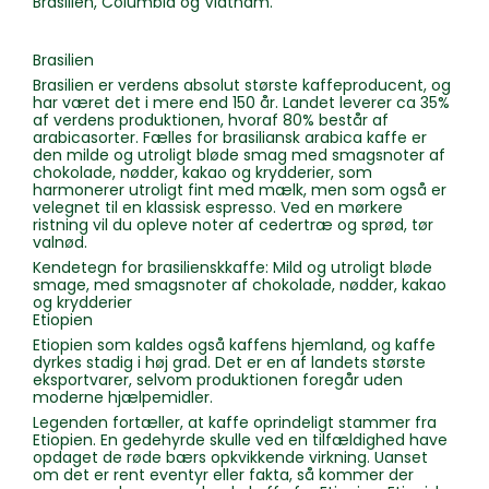
Brasilien, Columbia og Viatnam.
Brasilien
Brasilien er verdens absolut største kaffeproducent, og
har været det i mere end 150 år. Landet leverer ca 35%
af verdens produktionen, hvoraf 80% består af
arabicasorter. Fælles for brasiliansk arabica kaffe er
den milde og utroligt bløde smag med smagsnoter af
chokolade, nødder, kakao og krydderier, som
harmonerer utroligt fint med mælk, men som også er
velegnet til en klassisk espresso. Ved en mørkere
ristning vil du opleve noter af cedertræ og sprød, tør
valnød.
Kendetegn for brasilienskkaffe: Mild og utroligt bløde
smage, med smagsnoter af chokolade, nødder, kakao
og krydderier
Etiopien
Etiopien som kaldes også kaffens hjemland, og kaffe
dyrkes stadig i høj grad. Det er en af landets største
eksportvarer, selvom produktionen foregår uden
moderne hjælpemidler.
Legenden fortæller, at kaffe oprindeligt stammer fra
Etiopien. En gedehyrde skulle ved en tilfældighed have
opdaget de røde bærs opkvikkende virkning. Uanset
om det er rent eventyr eller fakta, så kommer der