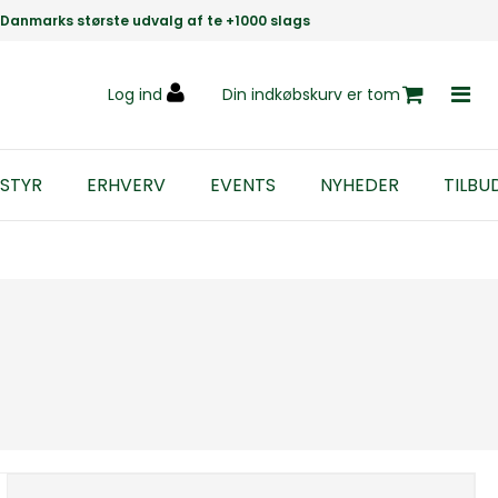
Danmarks største udvalg af te +1000 slags
Log ind
Din indkøbskurv er tom
STYR
ERHVERV
EVENTS
NYHEDER
TILBU