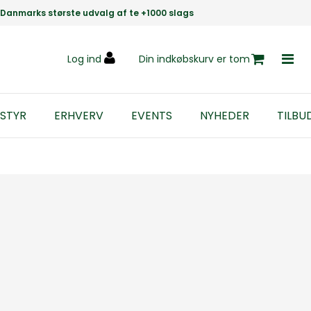
Danmarks største udvalg af te +1000 slags
Log ind
Din indkøbskurv er tom
STYR
ERHVERV
EVENTS
NYHEDER
TILBU