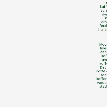
kaff
som
dy
m
aro
fors
har s
Moun
fine
citr
kaf
and
kaff
Det 
kaffe 
soc
kaffen
verde
støt