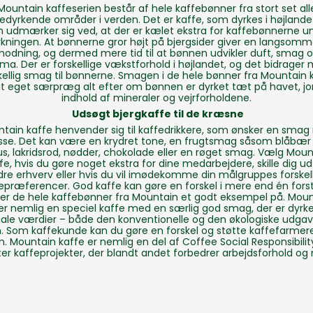
Mountain kaffeserien består af hele kaffebønner fra stort set all
edyrkende områder i verden. Det er kaffe, som dyrkes i højlande
 udmærker sig ved, at der er kælet ekstra for kaffebønnerne u
rkningen. At bønnerne gror højt på bjergsider giver en langsomm
odning, og dermed mere tid til at bønnen udvikler duft, smag 
ma. Der er forskellige vækstforhold i højlandet, og det bidrager
kellig smag til bønnerne. Smagen i de hele bønner fra Mountain 
it eget særpræg alt efter om bønnen er dyrket tæt på havet, j
indhold af mineraler og vejrforholdene.
Udsøgt bjergkaffe til de kræsne
tain kaffe henvender sig til kaffedrikkere, som ønsker en sma
sse. Det kan være en krydret tone, en frugtsmag såsom blåbær 
us, lakridsrod, nødder, chokolade eller en røget smag. Vælg Moun
fe, hvis du gøre noget ekstra for dine medarbejdere, skille dig ud
re erhverv eller hvis du vil imødekomme din målgruppes forskel
epræferencer. God kaffe kan gøre en forskel i mere end én fors
er de hele kaffebønner fra Mountain et godt eksempel på. Mou
er nemlig en speciel kaffe med en særlig god smag, der er dyr
iale værdier – både den konventionelle og den økologiske udgav
. Som kaffekunde kan du gøre en forskel og støtte kaffefarmere
n. Mountain kaffe er nemlig en del af
Coffee Social Responsibilit
ter kaffeprojekter, der blandt andet forbedrer arbejdsforhold og m