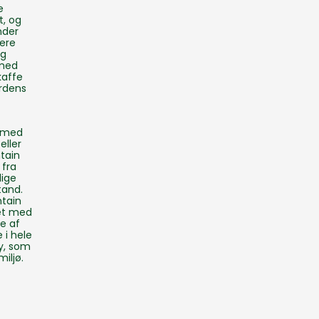
e
t, og
nder
ere
og
 med
kaffe
ordens
g med
eller
tain
 fra
lige
tand.
ntain
ket med
e af
 i hele
y
, som
iljø.