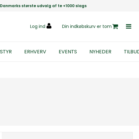
Danmarks største udvalg af te +1000 slags
Log ind
Din indkøbskurv er tom
STYR
ERHVERV
EVENTS
NYHEDER
TILBU