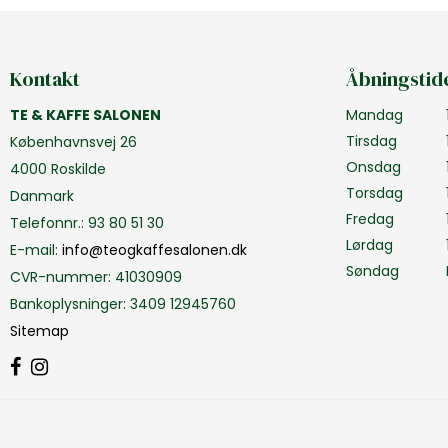
Kontakt
Åbningstid
TE & KAFFE SALONEN
Mandag
Tirsdag
Københavnsvej 26
Onsdag
4000 Roskilde
Torsdag
Danmark
Fredag
Telefonnr.
:
93 80 51 30
Lørdag
E-mail
:
info@teogkaffesalonen.dk
Søndag
CVR-nummer
:
41030909
Bankoplysninger
:
3409 12945760
Sitemap