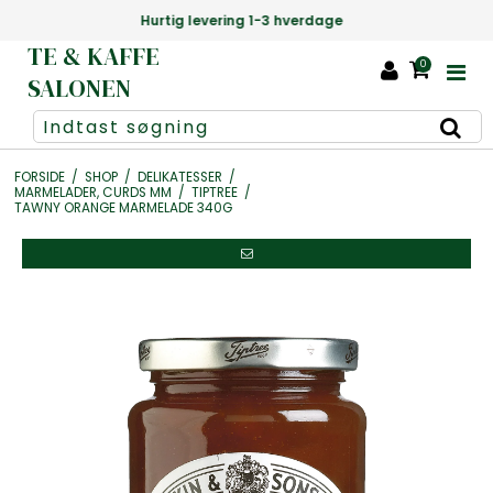
Danmarks største udvalg af te +1000 slags
TE & KAFFE
0
SALONEN
FORSIDE
/
SHOP
/
DELIKATESSER
/
MARMELADER, CURDS MM
/
TIPTREE
/
TAWNY ORANGE MARMELADE 340G