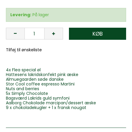
Levering:
På lager
KØB
Tilføj til ønskeliste
4x Flea special øl
Hattesens lakridskonfekt pink æske
Almuegaarden søde danske
Stor Cool coffee espresso Martini
Nuts and berries
5x Simply Chocolate
Bagsværd Lakrids guld symfoni
Aalborg Chokolade marcipan/dessert æske
9 x chokoladekugler + 1 x fransk nougat