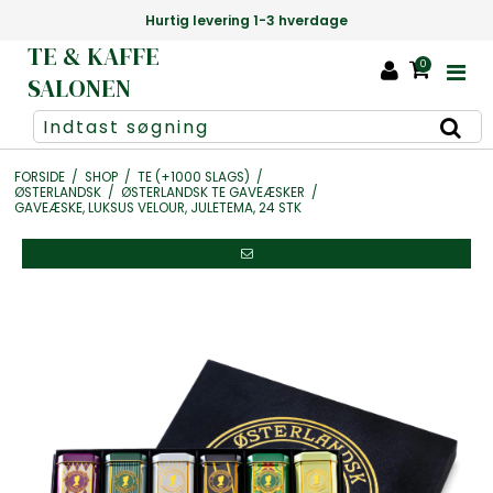
tig levering 1-3 hverdage
Danmarks stør
TE & KAFFE
0
SALONEN
FORSIDE
/
SHOP
/
TE (+1000 SLAGS)
/
ØSTERLANDSK
/
ØSTERLANDSK TE GAVEÆSKER
/
GAVEÆSKE, LUKSUS VELOUR, JULETEMA, 24 STK