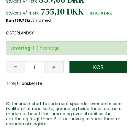
Stykpris v/ 1 stk.
755,10 DKK
Stykpris v/ 4 stk.
839,00 DKK
ØSTERLANDSK
Levering:
1-3 hverdage
KØB
Tilføj til ønskeliste
Østerlandsk stort te sortiment spænder over de fineste
kvaliteter af rene sorte, grønne og hvide theer, de mere
moderne theer tilført aroma og over til rooibos the,
urtethe og frugt theer. Et stort udvalg af vores theer er
desuden økologiske.