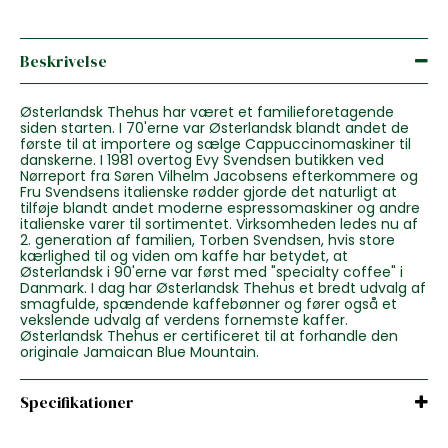
Beskrivelse
Østerlandsk Thehus har været et familieforetagende
siden starten. I 70'erne var Østerlandsk blandt andet de
første til at importere og sælge Cappuccinomaskiner til
danskerne. I 1981 overtog Evy Svendsen butikken ved
Nørreport fra Søren Vilhelm Jacobsens efterkommere og
Fru Svendsens italienske rødder gjorde det naturligt at
tilføje blandt andet moderne espressomaskiner og andre
italienske varer til sortimentet. Virksomheden ledes nu af
2. generation af familien, Torben Svendsen, hvis store
kærlighed til og viden om kaffe har betydet, at
Østerlandsk i 90'erne var først med "specialty coffee" i
Danmark. I dag har Østerlandsk Thehus et bredt udvalg af
smagfulde, spændende kaffebønner og fører også et
vekslende udvalg af verdens fornemste kaffer.
Østerlandsk Thehus er certificeret til at forhandle den
originale Jamaican Blue Mountain.
Specifikationer