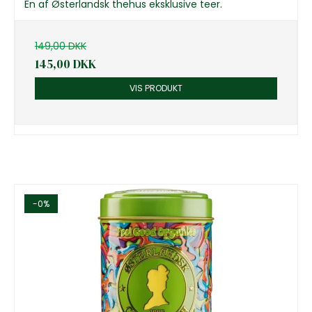
En af Østerlandsk thehus eksklusive teer.
149,00 DKK
145,00 DKK
VIS PRODUKT
-0%