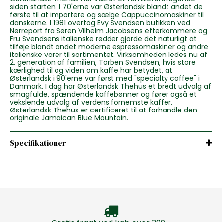
siden starten. I 70'erne var Østerlandsk blandt andet de
første til at importere og sælge Cappuccinomaskiner til
danskerne. I 1981 overtog Evy Svendsen butikken ved
Nørreport fra Søren Vilhelm Jacobsens efterkommere og
Fru Svendsens italienske rødder gjorde det naturligt at
tilføje blandt andet moderne espressomaskiner og andre
italienske varer til sortimentet. Virksomheden ledes nu af
2. generation af familien, Torben Svendsen, hvis store
kærlighed til og viden om kaffe har betydet, at
Østerlandsk i 90'erne var først med "specialty coffee" i
Danmark. I dag har Østerlandsk Thehus et bredt udvalg af
smagfulde, spændende kaffebønner og fører også et
vekslende udvalg af verdens fornemste kaffer.
Østerlandsk Thehus er certificeret til at forhandle den
originale Jamaican Blue Mountain.
Specifikationer