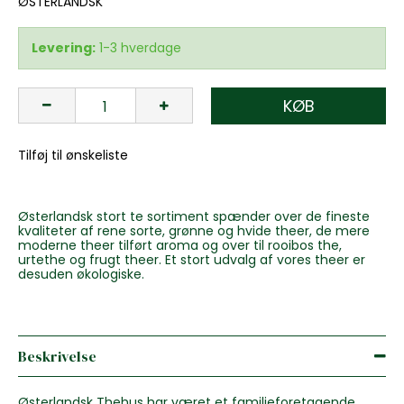
ØSTERLANDSK
Levering:
1-3 hverdage
KØB
Tilføj til ønskeliste
Østerlandsk stort te sortiment spænder over de fineste
kvaliteter af rene sorte, grønne og hvide theer, de mere
moderne theer tilført aroma og over til rooibos the,
urtethe og frugt theer. Et stort udvalg af vores theer er
desuden økologiske.
Beskrivelse
Østerlandsk Thehus har været et familieforetagende