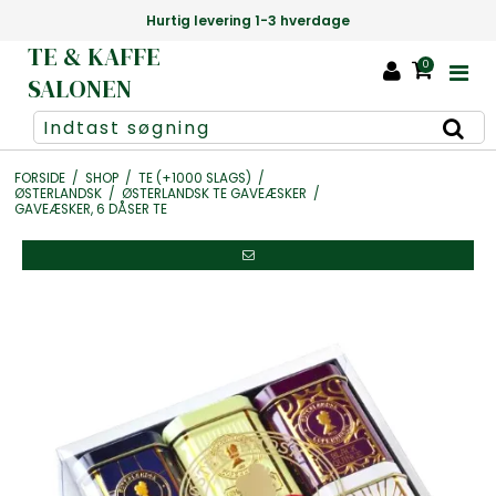
Danmarks største udvalg af te +1000 slags
TE & KAFFE
0
SALONEN
FORSIDE
/
SHOP
/
TE (+1000 SLAGS)
/
ØSTERLANDSK
/
ØSTERLANDSK TE GAVEÆSKER
/
GAVEÆSKER, 6 DÅSER TE