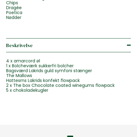
Chips
Dragée
Poetica
Nødder
Beskrivelse
4 x amarcord øl
1 x Bolcheværk sukkerfri bolcher
Bagsværd Lakrids guld symfoni stænger
The Mallows
Hattesrns Lakrids konfekt flowpack
2 x The box Chocolate coated winegums flowpack
5 x chokoladekugler