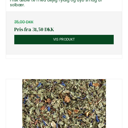
Frisk æble te med dejlig fyldig og dyb smag af
solbær.
35,00 DKK
Pris fra
31,50 DKK
VIS PRODUKT