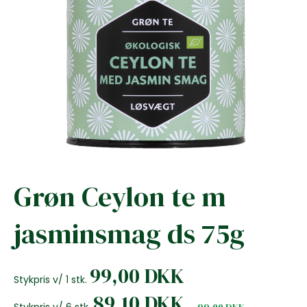
Grøn Ceylon te m
jasminsmag ds 75g
99,00 DKK
Stykpris v/ 1 stk.
89,10 DKK
Stykpris v/ 6 stk.
99,00 DKK