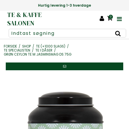
Hurtig levering 1-3 hverdage
Danm
TE & KAFFE
0
SALONEN
FORSIDE
/
SHOP
/
TE (+1000 SLAGS)
/
TE SPECIALISTEN
/
TE I DÅSER
/
GRØN CEYLON TE M JASMINSMAG DS 75G