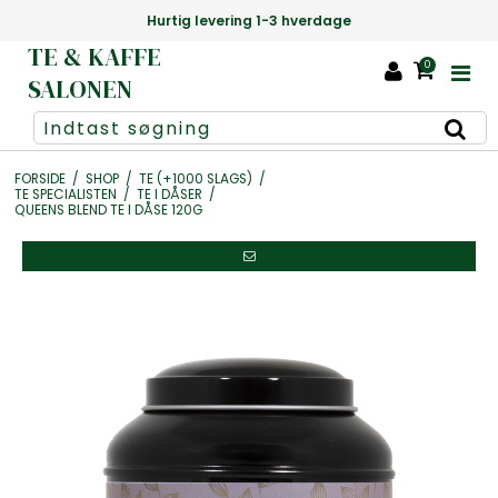
Hurtig levering 1-3 hverdage
TE & KAFFE
0
SALONEN
FORSIDE
/
SHOP
/
TE (+1000 SLAGS)
/
TE SPECIALISTEN
/
TE I DÅSER
/
QUEENS BLEND TE I DÅSE 120G