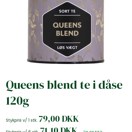
Queens blend te i dåse
120g
79,00 DKK
Stykpris v/ 1 stk.
71,10 DKK
Stykpris v/ 6 stk.
79,00 DKK