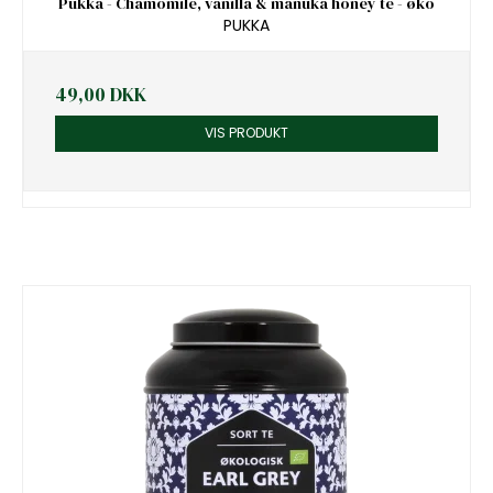
Pukka - Chamomile, vanilla & manuka honey te - øko
PUKKA
49,00 DKK
VIS PRODUKT