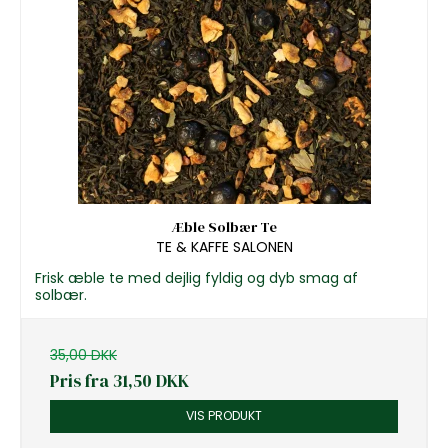
Æble Solbær Te
TE & KAFFE SALONEN
Frisk æble te med dejlig fyldig og dyb smag af
solbær.
35,00 DKK
Pris fra
31,50 DKK
VIS PRODUKT