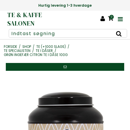
Danmarks største udvalg af te +1000 slags
TE & KAFFE
0
SALONEN
FORSIDE
/
SHOP
/
TE (+1000 SLAGS)
/
TE SPECIALISTEN
/
TE I DÅSER
/
GRØN INGEFÆR CITRON TE I DÅSE 100G