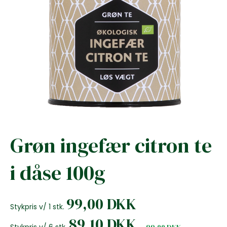
Grøn ingefær citron te
i dåse 100g
99,00 DKK
Stykpris v/ 1 stk.
89,10 DKK
Stykpris v/ 6 stk.
99,00 DKK