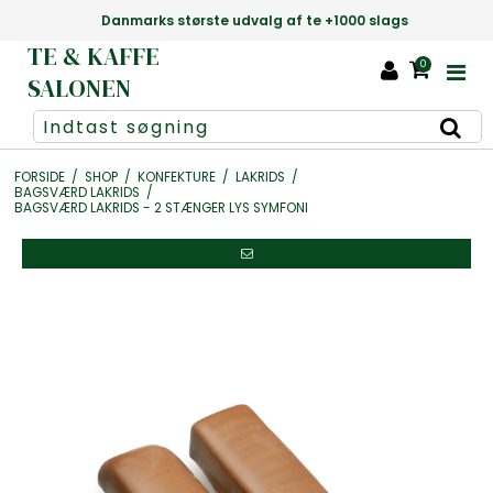
Gratis fragt ved køb over 399,-
TE & KAFFE
0
SALONEN
FORSIDE
/
SHOP
/
KONFEKTURE
/
LAKRIDS
/
BAGSVÆRD LAKRIDS
/
BAGSVÆRD LAKRIDS - 2 STÆNGER LYS SYMFONI