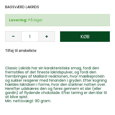
BAGSVÆRD LAKRIDS
Levering:
På lager
KØB
Tilføj til ønskeliste
Classic Lakrids har sin karakteristiske smag, fordi den
fremstilles af det fineste lakridspulver, og fordi den
frembringes af Maillard-reaktionen, hvor mælkeprotein
og sukker reagerer med hinanden i gryden. Efter kogning
hældes lakridsen i forme, hvor den størkner natten over.
Herefter udskæres den og føres gennem et slør (eller
gardin) af flydende chokolade. Efter tørring er den klar til
at blive spist.
Min. nettovægt: 90 gram.