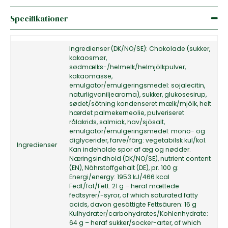
Specifikationer
Ingredienser (DK/NO/SE): Chokolade (sukker,
kakaosmør,
sødmælks-/helmelk/helmjölkpulver,
kakaomasse,
emulgator/emulgeringsmedel: sojalecitin,
naturligvaniljearoma), sukker, glukosesirup,
sødet/sötning kondenseret mælk/mjölk, helt
hærdet palmekerneolie, pulveriseret
rålakrids, salmiak, hav/sjösalt,
emulgator/emulgeringsmedel: mono- og
diglycerider, farve/färg: vegetabilsk kul/kol.
Ingredienser
Kan indeholde spor af æg og nødder.
Næringsindhold (DK/NO/SE), nutrient content
(EN), Nährstoffgehalt (DE), pr. 100 g:
Energi/energy: 1953 kJ/466 kcal
Fedt/fat/Fett: 21 g – heraf mættede
fedtsyrer/-syror, of which saturated fatty
acids, davon gesättigte Fettsäuren: 16 g
Kulhydrater/carbohydrates/Kohlenhydrate:
64 g – heraf sukker/socker-arter, of which