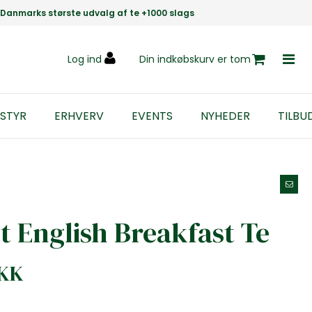
Danmarks største udvalg af te +1000 slags
Log ind
Din indkøbskurv er tom
STYR
ERHVERV
EVENTS
NYHEDER
TILBU
t English Breakfast Te
DKK