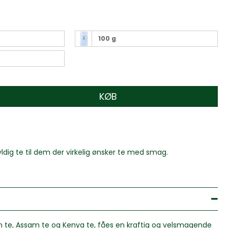
100 g
KØB
ldig te til dem der virkelig ønsker te med smag.
te, Assam te og Kenya te, fåes en kraftig og velsmagende