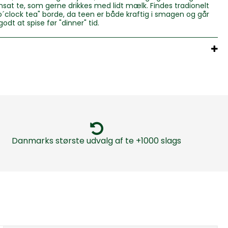
nsat te, som gerne drikkes med lidt mælk. Findes tradionelt
o´clock tea" borde, da teen er både kraftig i smagen og går
odt at spise før "dinner" tid.
Danmarks største udvalg af te +1000 slags