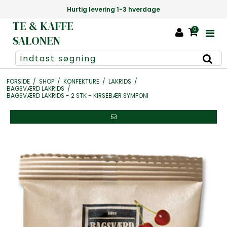
Danmarks største udvalg af te +1000 slags
TE & KAFFE
0
SALONEN
FORSIDE
/
SHOP
/
KONFEKTURE
/
LAKRIDS
/
BAGSVÆRD LAKRIDS
/
BAGSVÆRD LAKRIDS - 2 STK - KIRSEBÆR SYMFONI