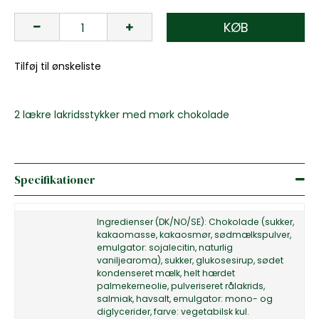
KØB
Tilføj til ønskeliste
2 lækre lakridsstykker med mørk chokolade
Specifikationer
Ingredienser (DK/NO/SE): Chokolade (sukker,
kakaomasse, kakaosmør, sødmælkspulver,
emulgator: sojalecitin, naturlig
vaniljearoma), sukker, glukosesirup, sødet
kondenseret mælk, helt hærdet
palmekerneolie, pulveriseret rålakrids,
salmiak, havsalt, emulgator: mono- og
diglycerider, farve: vegetabilsk kul.