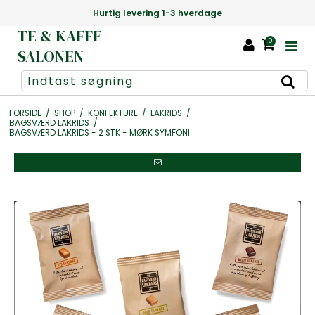
Danmarks største udvalg af te +1000 slags
TE & KAFFE
0
SALONEN
FORSIDE
/
SHOP
/
KONFEKTURE
/
LAKRIDS
/
BAGSVÆRD LAKRIDS
/
BAGSVÆRD LAKRIDS - 2 STK - MØRK SYMFONI