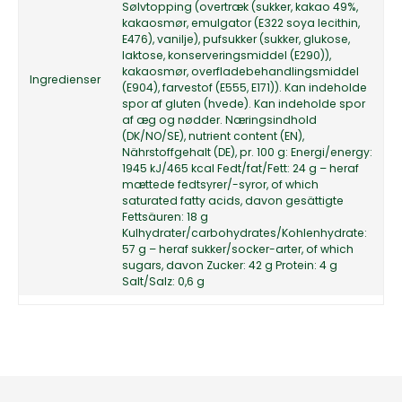
Sølvtopping (overtræk (sukker, kakao 49%,
kakaosmør, emulgator (E322 soya lecithin,
E476), vanilje), pufsukker (sukker, glukose,
laktose, konserveringsmiddel (E290)),
kakaosmør, overfladebehandlingsmiddel
Ingredienser
(E904), farvestof (E555, E171)). Kan indeholde
spor af gluten (hvede). Kan indeholde spor
af æg og nødder. Næringsindhold
(DK/NO/SE), nutrient content (EN),
Nährstoffgehalt (DE), pr. 100 g: Energi/energy:
1945 kJ/465 kcal Fedt/fat/Fett: 24 g – heraf
mættede fedtsyrer/-syror, of which
saturated fatty acids, davon gesättigte
Fettsäuren: 18 g
Kulhydrater/carbohydrates/Kohlenhydrate:
57 g – heraf sukker/socker-arter, of which
sugars, davon Zucker: 42 g Protein: 4 g
Salt/Salz: 0,6 g