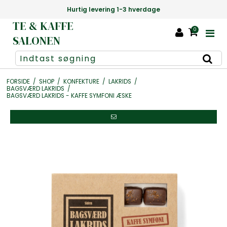
ing 1-3 hverdage
Danmarks største udva
TE & KAFFE
0
SALONEN
FORSIDE
/
SHOP
/
KONFEKTURE
/
LAKRIDS
/
BAGSVÆRD LAKRIDS
/
BAGSVÆRD LAKRIDS - KAFFE SYMFONI ÆSKE