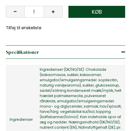
KØB
Tilføj til ønskeliste
Specifikationer
Ingredienser (DK/NO/SE): Chokolade
(kakaomasse, sukker, kakaosmør,
emulgator/emulgeringsmedel: sojalecitin,
naturlig vaniljearoma), sukker, glukosesirup,
sødet/sötning kondenseret mælk/mjölk, helt
hærdet palmekerneolie, pulveriseret
rålakrids, emulgator/emulgeringsmedel:
mono- og diglycerider, salmiak, hav/sjösalt,
farve/färg: vegetabilsk kul/kol, topping
(kaffebønner/bönor). Kan indeholde spor af
Ingredienser
æg og nødder. Næringsindhold (DK/NO/SE),
nutrient content (EN), Nährstoffgehalt (DE), pr.