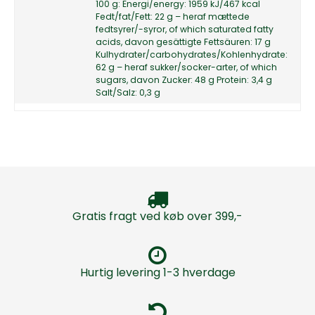
100 g: Energi/energy: 1959 kJ/467 kcal
Fedt/fat/Fett: 22 g – heraf mættede
fedtsyrer/-syror, of which saturated fatty
acids, davon gesättigte Fettsäuren: 17 g
Kulhydrater/carbohydrates/Kohlenhydrate:
62 g – heraf sukker/socker-arter, of which
sugars, davon Zucker: 48 g Protein: 3,4 g
Salt/Salz: 0,3 g
Gratis fragt ved køb over 399,-
Hurtig levering 1-3 hverdage