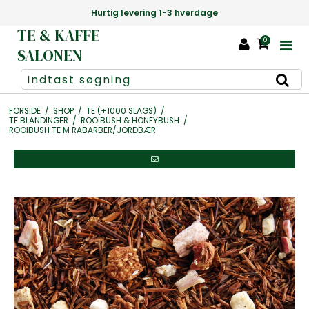
tig levering 1-3 hverdage
Danmarks stør
TE & KAFFE
0
SALONEN
FORSIDE
/
SHOP
/
TE (+1000 SLAGS)
/
TE BLANDINGER
/
ROOIBUSH & HONEYBUSH
/
ROOIBUSH TE M RABARBER/JORDBÆR