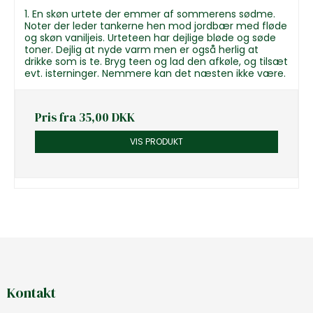
En skøn urtete der emmer af sommerens sødme.
Noter der leder tankerne hen mod jordbær med fløde
og skøn vaniljeis. Urteteen har dejlige bløde og søde
toner. Dejlig at nyde varm men er også herlig at
drikke som is te. Bryg teen og lad den afkøle, og tilsæt
evt. isterninger. Nemmere kan det næsten ikke være.
Pris fra
35,00 DKK
VIS PRODUKT
Kontakt