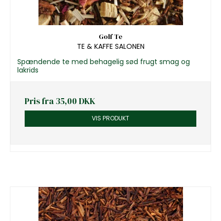
Golf Te
TE & KAFFE SALONEN
Spændende te med behagelig sød frugt smag og
lakrids
Pris fra
35,00 DKK
VIS PRODUKT