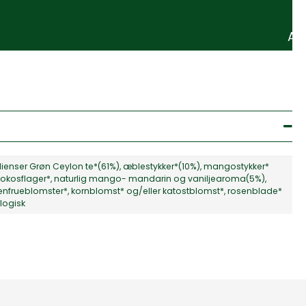
Ab
ienser Grøn Ceylon te*(61%), æblestykker*(10%), mangostykker*
 kokosflager*, naturlig mango- mandarin og vaniljearoma(5%),
nfrueblomster*, kornblomst* og/eller katostblomst*, rosenblade*
logisk