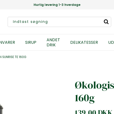
Hurtig levering 1-3 hverdage
ANDET
NVARER
SIRUP
DELIKATESSER
UD
DRIK
 SUNRISE TE 160G
Økologis
160g
139,00 DKK