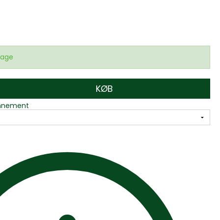
dage
KØB
bonnement