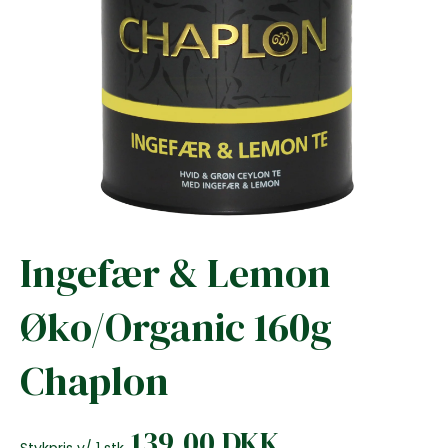
Ingefær & Lemon
Øko/Organic 160g
Chaplon
139,00 DKK
Stykpris v/ 1 stk.