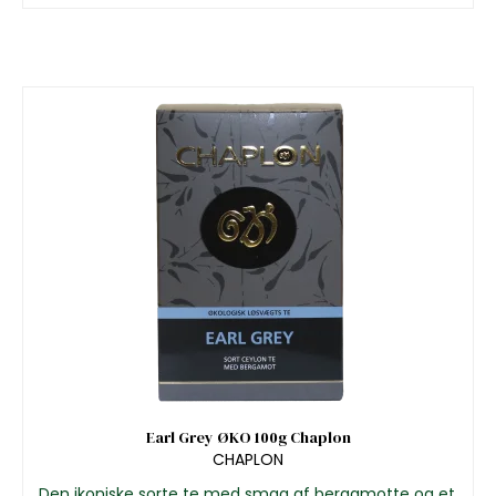
Earl Grey ØKO 100g Chaplon
CHAPLON
Den ikoniske sorte te med smag af bergamotte og et