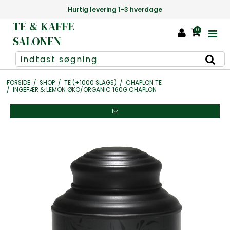
e
Danmarks største udvalg af te +1000 
TE & KAFFE
0
SALONEN
FORSIDE
/
SHOP
/
TE (+1000 SLAGS)
/
CHAPLON TE
/
INGEFÆR & LEMON ØKO/ORGANIC 160G CHAPLON