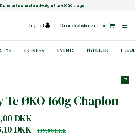
Danmarks største udvalg af te +1000 slags
Log ind
Din indkøbskurv er tom
STYR
ERHVERV
EVENTS
NYHEDER
TILBU
y Te ØKO 160g Chaplon
9,00 DKK
5,10 DKK
139,00 DKK