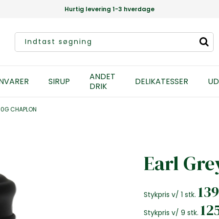
Hurtig levering 1-3 hverdage
ANDET
NVARER
SIRUP
DELIKATESSER
UD
DRIK
160G CHAPLON
Earl Gre
13
Stykpris v/ 1 stk.
12
Stykpris v/ 9 stk.