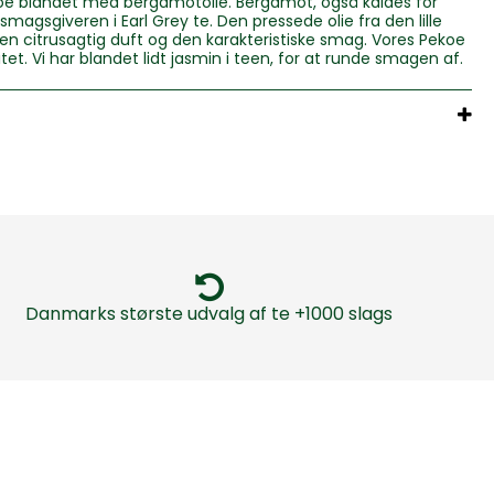
koe blandet med bergamotolie. Bergamot, også kaldes for
magsgiveren i Earl Grey te. Den pressede olie fra den lille
 en citrusagtig duft og den karakteristiske smag. Vores Pekoe
tet. Vi har blandet lidt jasmin i teen, for at runde smagen af.
Danmarks største udvalg af te +1000 slags