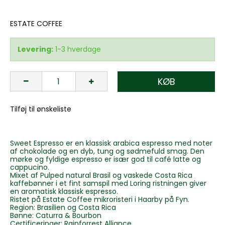
ESTATE COFFEE
Levering:
1-3 hverdage
KØB
Tilføj til ønskeliste
Sweet Espresso er en klassisk arabica espresso med noter
af chokolade og en dyb, tung og sødmefuld smag. Den
mørke og fyldige espresso er især god til café latte og
cappucino.
Mixet af Pulped natural Brasil og vaskede Costa Rica
kaffebønner i et fint samspil med Loring ristningen giver
en aromatisk klassisk espresso.
Ristet på Estate Coffee mikroristeri i Haarby på Fyn.
Region: Brasilien og Costa Rica
Bønne: Caturra & Bourbon
Certificeringer: Rainforrest Alliance