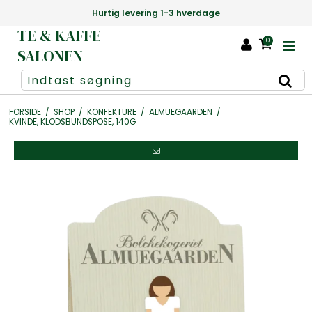
Danmarks største udvalg af te +1000 slags
TE & KAFFE
0
SALONEN
FORSIDE
/
SHOP
/
KONFEKTURE
/
ALMUEGAARDEN
/
KVINDE, KLODSBUNDSPOSE, 140G