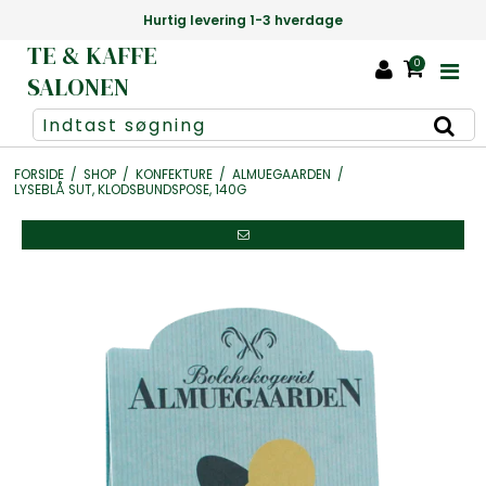
tig levering 1-3 hverdage
Danmarks stør
TE & KAFFE
0
SALONEN
FORSIDE
/
SHOP
/
KONFEKTURE
/
ALMUEGAARDEN
/
LYSEBLÅ SUT, KLODSBUNDSPOSE, 140G