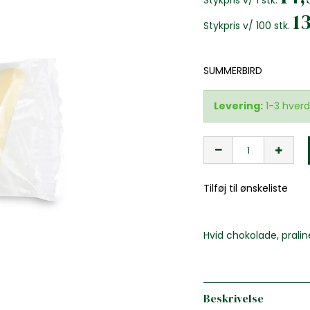
Stykpris v/ 1 stk.
1
Stykpris v/ 100 stk.
SUMMERBIRD
Levering:
1-3 hver
Tilføj til ønskeliste
Hvid chokolade, prali
Beskrivelse