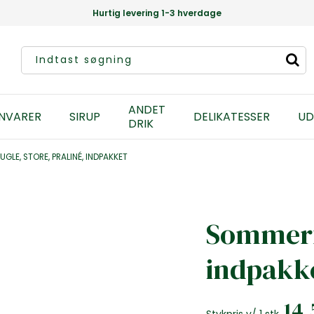
Hurtig levering 1-3 hverdage
ANDET
NVARER
SIRUP
DELIKATESSER
UD
DRIK
GLE, STORE, PRALINÉ, INDPAKKET
Sommerfu
indpakk
14