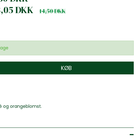
3,05 DKK
14,50 DKK
dage
KØB
né og orangeblomst.