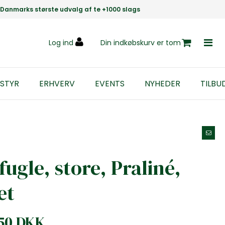
Danmarks største udvalg af te +1000 slags
Log ind
Din indkøbskurv er tom
STYR
ERHVERV
EVENTS
NYHEDER
TILBU
gle, store, Praliné,
et
,50 DKK