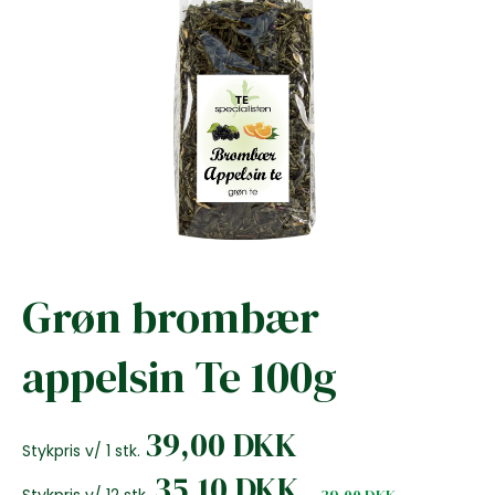
Grøn brombær
appelsin Te 100g
39,00 DKK
Stykpris v/ 1 stk.
35,10 DKK
Stykpris v/ 12 stk.
39,00 DKK