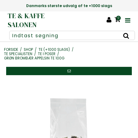
Danmarks største udvalg af te +1000 slags
TE & KAFFE
0
SALONEN
FORSIDE
/
SHOP
/
TE (+1000 SLAGS)
/
TE SPECIALISTEN
/
TE I POSER
/
GRØN BROMBÆR APPELSIN TE 100G