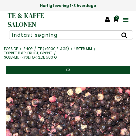
e
Danmarks største udvalg af te +1000 
TE & KAFFE
0
SALONEN
FORSIDE
/
SHOP
/
TE (+1000 SLAGS)
/
URTER MM
/
TØRRET BÆR, FRUGT, GRØNT
/
SOLBÆR, FRYSETØRREDE 500 G